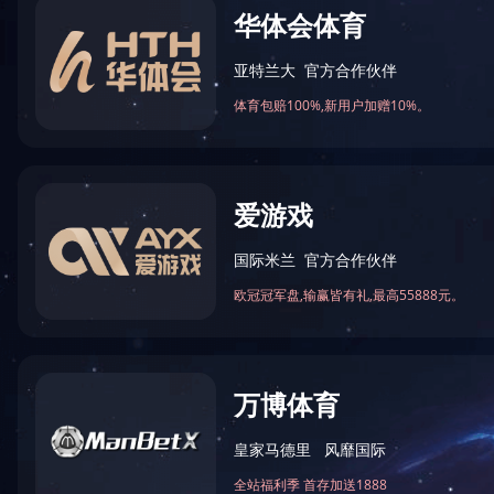
手 机：13355359988
电 话：0535-6155077
传 真：0535-6268358
QQ：2290365232
邮箱：ytlianghuaw@163.com
以人为本，开拓创新
优质的产品与完善的服务，赢得了广大用户的信赖。