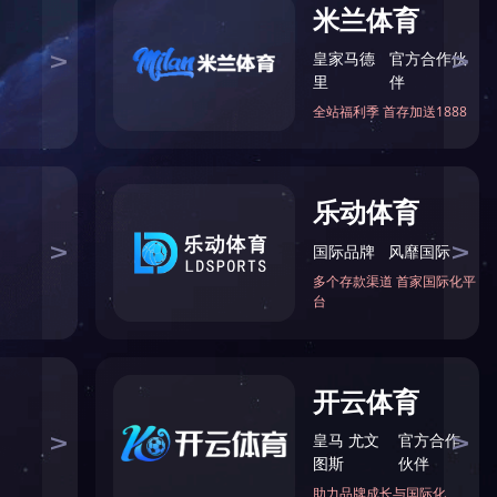
开云online(中国)